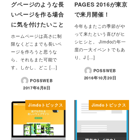
グページのような長
PAGES 2016が東京
いページを作る場合
で来月開催！
に気を付けたいこと
今年もまたこの季節がや
って来たという喜びがヒ
ホームページは高さに制
シヒシと。 Jimdoの年一
限なくどこまでも長いペ
度の一大イベントでもあ
ージを作ろうと思うな
り、J […]
ら、それもまた可能で
す。しかし、どこ […]
POSSWEB
2016年10月20日
POSSWEB
2017年6月8日
Jimdoトピックス
Jimdoトピックス