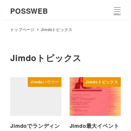
POSSWEB
MENU
トップページ
Jimdoトピックス
Jimdoトピックス
Jimdoハウツー
Jimdoトピックス
Jimdoでランディン
Jimdo最大イベント