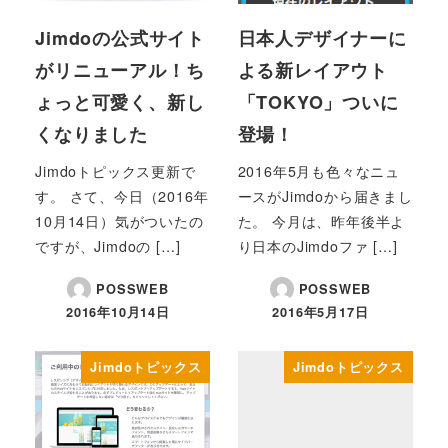
Jimdoの公式サイト
日本人デザイナーに
がリニューアル！ち
よる新レイアウト
ょっと可愛く、新し
「TOKYO」ついに
くなりました
登場！
Jimdoトピックス更新で
2016年5月も色々なニュ
す。 さて、今日（2016年
ースがJimdoから届きまし
10月14日）気がついたの
た。 今月は、昨年後半よ
ですが、Jimdoの […]
り日本のJimdoファ […]
POSSWEB
POSSWEB
2016年10月14日
2016年5月17日
Jimdoトピックス
Jimdoトピックス