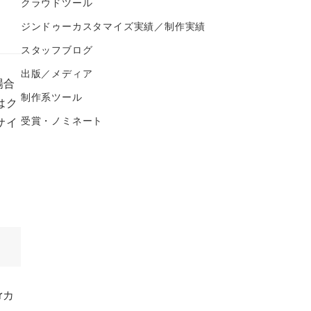
クラウドツール
ジンドゥーカスタマイズ実績／制作実績
スタッフブログ
出版／メディア
場合
制作系ツール
はク
受賞・ノミネート
サイ
rカ