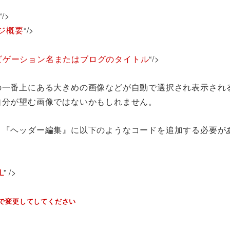
“/>
ジ概要
“/>
ビゲーション名またはブログのタイトル
“/>
の一番上にある大きめの画像などが自動で選択され表示され
自分が望む画像ではないかもしれません。
り『ヘッダー編集』に以下のようなコードを追加する必要が
L
” />
どで変更してしてください