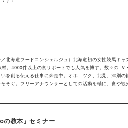
ー／北海道フードコンシェルジュ）北海道初の女性競馬キャ
材。4000件以上の食リポートでも人気を博す。数々のTV
しいを創る伝える仕事に奔走中。オホ―ツク、北見、津別の
をそそぐ。フリーアナウンサーとしての活動を軸に、食や観
doの教本」セミナー